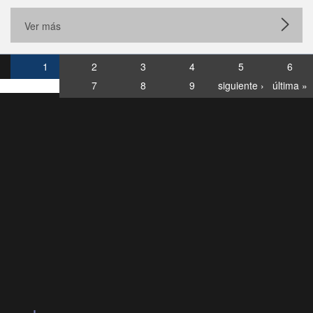
Ver más
1
2
3
4
5
6
7
8
9
siguiente ›
última »
Consultas
Buzón
por:
Ciudadano
0028, ✽8088
llamadas