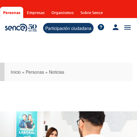
Pasar
al
Personas
Empresas
Organismos
Sobre Sence
contenido
principal
Participación ciudadana
Inicio
»
Personas
»
Noticias