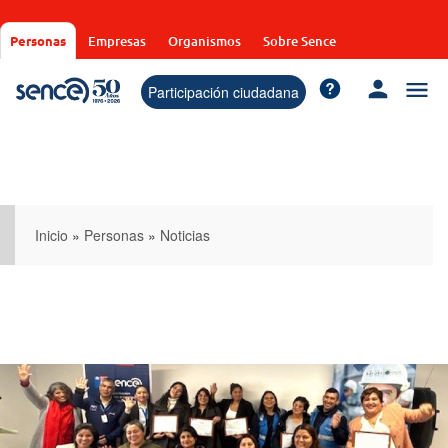
Pasar
al
Personas
Empresas
Organismos
Sobre Sence
contenido
principal
Participación ciudadana
Inicio
»
Personas
»
Noticias