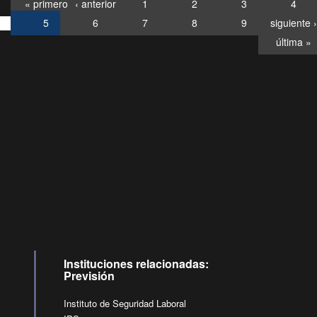
« primero
‹ anterior
1
2
3
4
5
6
7
8
9
siguiente ›
última »
Consultas
Buzón
por:
Ciudadano
0028, ✽8088
llamadas
Instituciones relacionadas:
Previsión
Instituto de Seguridad Laboral