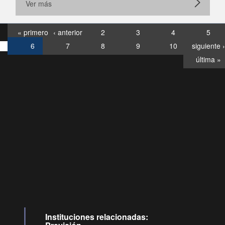
Ver más
« primero
‹ anterior
2
3
4
5
6
7
8
9
10
siguiente ›
última »
Consultas
Buzón
por:
Ciudadano
6007120028, ✽8088
y
Videollamadas
Instituciones relacionadas: