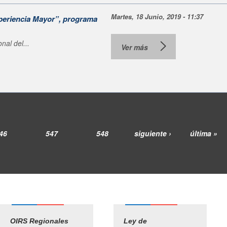
Martes, 18 Junio, 2019 - 11:37
xperiencia Mayor”, programa
al del...
Ver más
46
547
548
siguiente ›
última »
OIRS Regionales
Ley de