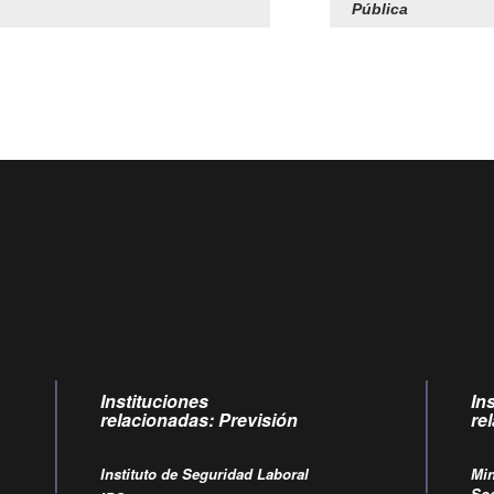
Pública
Centro de llamadas: 6007120028, Celular ✽8088 de lunes a jueves de
09:00 a 18:00 horas y viernes de 09:00 a 17:00 horas.
Videollamadas
de lunes a viernes de 09:00 a 17:00 horas.
Instituciones
In
relacionadas: Previsión
re
Instituto de Seguridad Laboral
Min
Soc