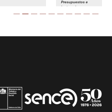
Presupuestos e
instrucciones
presuspuetarias