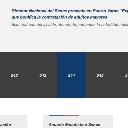
Director Nacional del Sence presenta en Puerto Varas “E
que bonifica la contratación de adultos mayores
Acompañado del alcalde, Ramón Bahamonde, la autoridad nacion
542
543
544
545
5
mación
Empleos Públicos
Anuario Estadístico Sence
Solicitud Audiencias