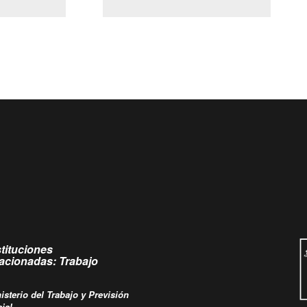
(Servicio Civil)
y Ley Lobby
Ingrese su consulta al
Buzón Ciudadano
stituciones
lacionadas: Trabajo
isterio del Trabajo y Previsión
ial