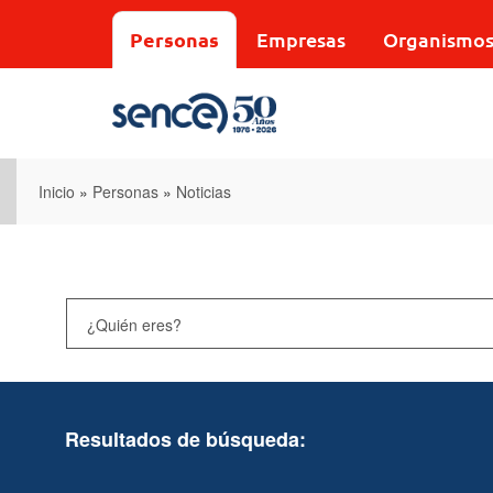
Pasar
al
Personas
Empresas
Organismo
contenido
principal
Inicio
»
Personas
»
Noticias
Resultados de búsqueda: