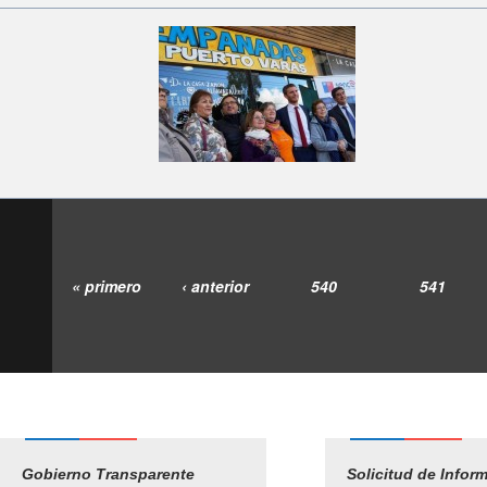
« primero
‹ anterior
540
541
Gobierno Transparente
Pago Proveedores
Solicitud de Infor