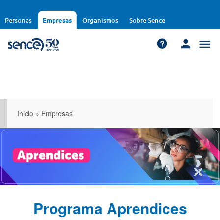
Pasar
al
Personas
Empresas
Organismos
Sobre Sence
contenido
principal
Inicio
»
Empresas
Programa Aprendices