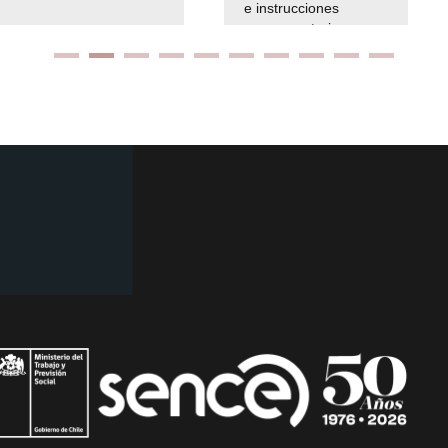
e instrucciones
presuspuetarias
Ir arriba