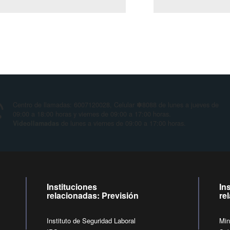
Centro de llamadas: 6007120028, Celular ✽8088 de lunes
09:00 a 18:00 horas y viernes de 09:00 a 17:00 horas.
de lunes a viernes de 09:00 a 17:00 horas
Videollamadas
Instituciones
In
relacionadas: Previsión
re
Instituto de Seguridad Laboral
Min