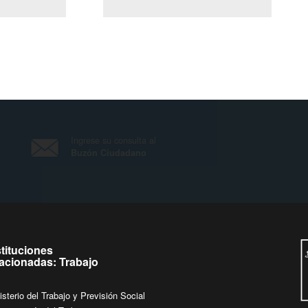
(Servicio Civil)
Ley Lobby
 a jueves de
Ingrese su consulta al
Buzón Ciudadano
.
stituciones
lacionadas: Trabajo
isterio del Trabajo y Previsión Social