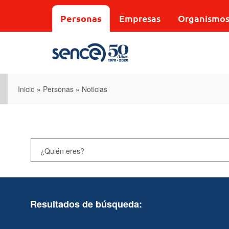
Pasar
al
Personas
Empresas
Organismo
contenido
principal
Inicio
»
Personas
»
Noticias
Resultados de búsqueda: