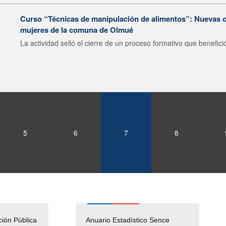
Curso “Técnicas de manipulación de alimentos”: Nuevas o
mujeres de la comuna de Olmué
La actividad selló el cierre de un proceso formativo que benefició
5
6
7
8
ción Pública
Empleos Públicos
Anuario Estadístico Sence
Solicitud Audiencias y